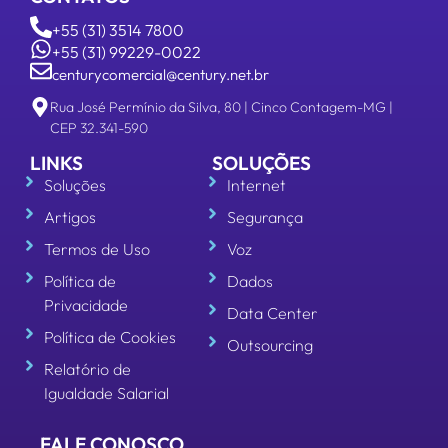
+55 (31) 3514 7800
+55 (31) 99229-0022
centurycomercial@century.net.br
Rua José Permínio da Silva, 80 | Cinco Contagem-MG |
CEP 32.341-590
LINKS
SOLUÇÕES
Soluções
Internet
Artigos
Segurança
Termos de Uso
Voz
Política de
Dados
Privacidade
Data Center
Política de Cookies
Outsourcing
Relatório de
Igualdade Salarial
FALE CONOSCO