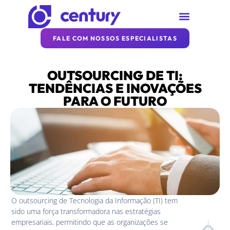
SOBRE A CENTURY
REDE CENTURY
ARTIGOS DA CENTURY
FALE COM NOSSOS ESPECIALISTAS
OUTSOURCING DE TI:
TENDÊNCIAS E INOVAÇÕES
PARA O FUTURO
O outsourcing de Tecnologia da Informação (TI) tem
sido uma força transformadora nas estratégias
empresariais, permitindo que as organizações se
PRÓXIM
ANTE