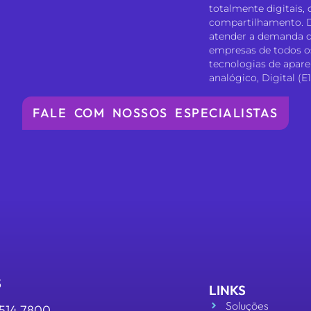
totalmente digitais,
compartilhamento. D
atender a demanda de
empresas de todos o
tecnologias de apare
analógico, Digital (E1
FALE COM NOSSOS ESPECIALISTAS
S
LINKS
Soluções
3514 7800