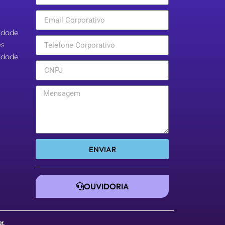
cidade
es
aldade
ENVIAR
OUVIDORIA
er
.