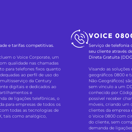
VOICE 080
ade e tarifas competitivas.
Serviço de telefoni
seu cliente através
incluem o Voice Corporate, um
Direta Gratuita (DDG
a com qualidade nas chamadas
nto para telefones fixos quanto
Visando as soluções 
dequadas ao perfil de uso do
geográficos 0800 e t
e multisserviço da Century
Não-Geográficos) são
ente digitais e dedicados ao
sem vínculo a um D
artilhamentos e
conhecido por Código
a de ligações telefônicas, o
possível receber cha
ada para empresas de todos os
móveis, criando um 
 com todas as tecnologias de
clientes da empresa 
X, tais como analógico,
o Voice 0800 com cir
do cliente, sem com
demanda de ligações