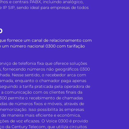
lhos e centrais PABX, incluindo analógico,
 e IP SIP, sendo ideal para empresas de todos
0
a que fornece um canal de relacionamento com
 de um número nacional 0300 com tarifação
rviço de telefonia fixa que oferece soluções
s, fornecendo números não geográficos 0300
lhada. Nesse sentido, o recebedor arca com
hamada, enquanto o chamador paga apenas
eguindo a tarifa praticada pela operadora de
r a comunicação com os clientes finais da
0300 permite o recebimento de chamadas
indas de números fixos e móveis, através de
emorização. Isso possibilita às empresas
s de maneira mais eficiente e econômica,
ões de voz eficazes. O Voice 0300 é provido
ço da Century Telecom, que utiliza circuitos