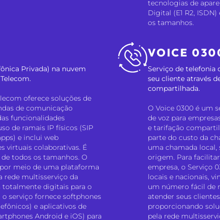
tecnologias de apare
Digital (E1 R2, ISDN)
os tamanhos.
VOICE 030
fônica Privada) na nuvem
Serviço de telefoni
y Telecom.
seu cliente através
compartilhada.
elecom oferece soluções de
andas de comunicação
O Voice 0300 é um se
 das funcionalidades
de voz para empresa
so de ramais IP físicos (SIP
e tarifação comparti
apps) e inclui web
parte do custo da c
 virtuais colaborativas. É
uma chamada local, s
de todos os tamanhos. O
origem. Para facilita
o por meio de uma plataforma
empresa, o Serviço 
a rede multisserviço da
locais e nacionais, v
 totalmente digitais para o
um número fácil de m
, o serviço fornece softphones
atender seus cliente
fônicos) e aplicativos de
proporcionando soluç
artphones Android e iOS) para
pela rede multisservi