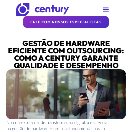
SOBRE A CENTURY
REDE CENTURY
ARTIGOS DA CENTURY
FALE COM NOSSOS ESPECIALISTAS
GESTÃO DE HARDWARE
EFICIENTE COM OUTSOURCING:
COMO A CENTURY GARANTE
QUALIDADE E DESEMPENHO
No contexto atual de transformação digital, a eficiência
na gestão de hardware é um pilar fundamental para o