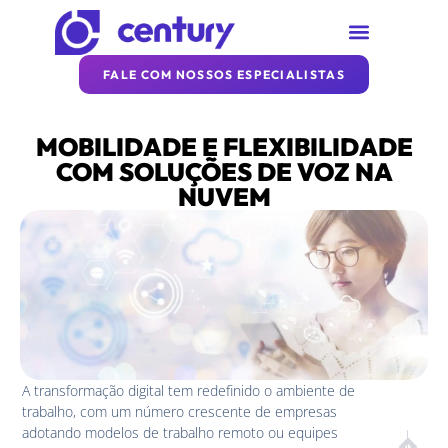
SOBRE A CENTURY
REDE CENTURY
ARTIGOS DA CENTURY
FALE COM NOSSOS ESPECIALISTAS
MOBILIDADE E FLEXIBILIDADE
COM SOLUÇÕES DE VOZ NA
NUVEM
A transformação digital tem redefinido o ambiente de
trabalho, com um número crescente de empresas
adotando modelos de trabalho remoto ou equipes
PRÓXIM
ANT