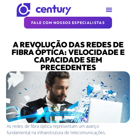
SOBRE A CENTURY
REDE CENTURY
ARTIGOS DA CENTURY
FALE COM NOSSOS ESPECIALISTAS
A REVOLUÇÃO DAS REDES DE
FIBRA ÓPTICA: VELOCIDADE E
CAPACIDADE SEM
PRECEDENTES
As redes de fibra óptica representam um avanço
fundamental na infraestrutura de telecomunicações,