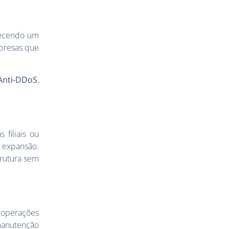
erecendo um
mpresas que
Anti-DDoS
,
filiais ou
 expansão.
trutura sem
s operações
manutenção