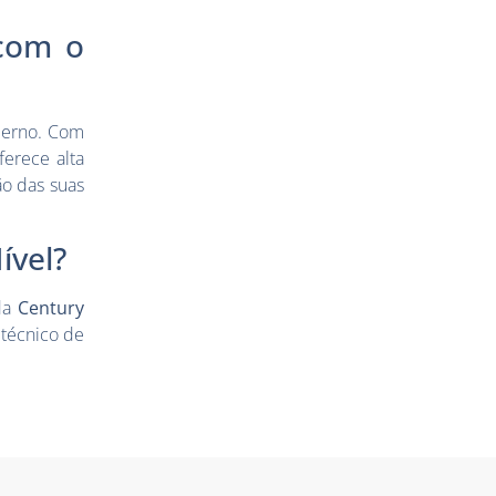
 com o
oderno. Com
ferece alta
o das suas
ível?
da
Century
 técnico de