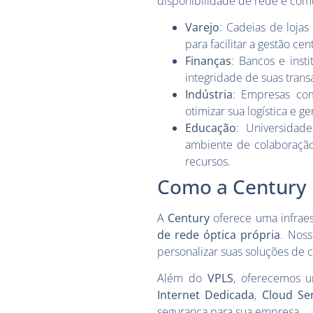
disponibilidade de rede e comun
Varejo
: Cadeias de loja
para facilitar a gestão cen
Finanças
: Bancos e inst
integridade de suas transa
Indústria
: Empresas com
otimizar sua logística e
Educação
: Universidad
ambiente de colaboração
recursos.
Como a Century 
A
Century
oferece uma infraes
de rede óptica própria
. Noss
personalizar suas soluções de 
Além do
VPLS
, oferecemos 
Internet Dedicada
,
Cloud Se
segurança para sua empresa.