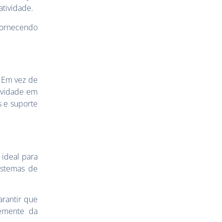
atividade.
ornecendo
 Em vez de
tividade em
s e suporte
 ideal para
stemas de
arantir que
temente da