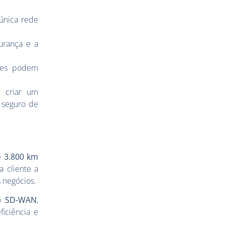
única rede
gurança e a
ções podem
m criar um
 seguro de
de
3.800 km
a cliente a
 negócios.
do
SD-WAN
,
ficiência e