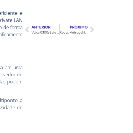
ficiente e
Private LAN
sa de forma
ANTERIOR
PRÓXIMO
Voice 0300: Estabelecendo uma Comunicação Eficaz e Econômica com Clientes
Redes Metropolitanas de Alta Capacidade: O Poder do VPLS
aficamente
esa em uma
provedor de
 elas podem
tiponto a
essidade de