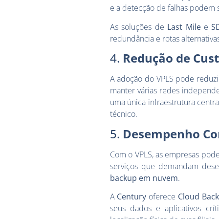
e a detecção de falhas podem s
As soluções de
Last Mile
e
S
redundância e rotas alternativ
4.
Redução de Cust
A adoção do VPLS pode reduzi
manter várias redes independe
uma única infraestrutura cent
técnico.
5.
Desempenho Con
Com o VPLS, as empresas podem
serviços que demandam des
backup em nuvem
.
A
Century
oferece
Cloud Bac
seus dados e aplicativos crí