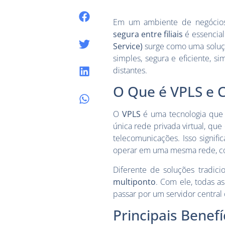
Em um ambiente de negócios 
segura entre filiais
é essencial
Service)
surge como uma soluçã
simples, segura e eficiente,
distantes.
O Que é VPLS e 
O
VPLS
é uma tecnologia que 
única rede privada virtual, qu
telecomunicações. Isso signif
operar em uma mesma rede, co
Diferente de soluções tradic
multiponto
. Com ele, todas a
passar por um servidor central 
Principais Benef