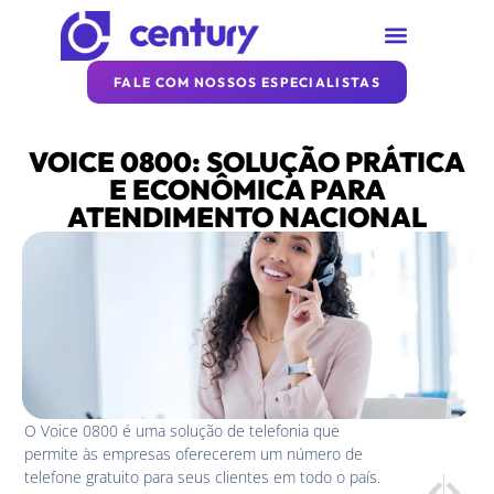
SOBRE A CENTURY
REDE CENTURY
ARTIGOS DA CENTURY
FALE COM NOSSOS ESPECIALISTAS
VOICE 0800: SOLUÇÃO PRÁTICA
E ECONÔMICA PARA
ATENDIMENTO NACIONAL
O Voice 0800 é uma solução de telefonia que
permite às empresas oferecerem um número de
telefone gratuito para seus clientes em todo o país.
PRÓXIM
ANTE