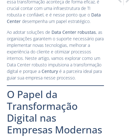
essa transformação aconteça de forma eficaz, é
O que é O
Como o D
crucial contar com uma infraestrutura de TI
robusta e confiável, e é nesse ponto que o
Data
Center
desempenha um papel estratégico.
Ao adotar soluções de
Data Center robustas
, as
organizações garantem o suporte necessário para
implementar novas tecnologias, melhorar a
experiência do cliente e otimizar processos
internos. Neste artigo, vamos explorar como um
Data Center robusto impulsiona a transformação
digital e porque a
Century
é a parceira ideal para
guiar sua empresa nesse processo.
O Papel da
Transformação
Digital nas
Empresas Modernas