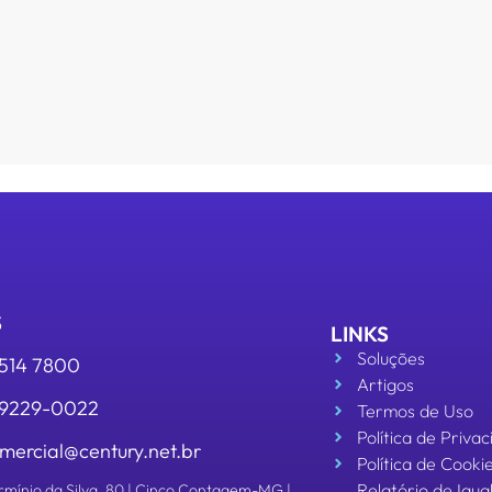
S
LINKS
Soluções
3514 7800
Artigos
 99229-0022
Termos de Uso
Política de Priva
mercial@century.net.br
Política de Cooki
Relatório de Igu
rmínio da Silva, 80 | Cinco Contagem-MG |