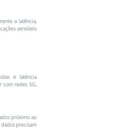
mente a latência,
icações sensíveis
idas e latência
ar com redes 5G,
ados próximo ao
os dados precisam