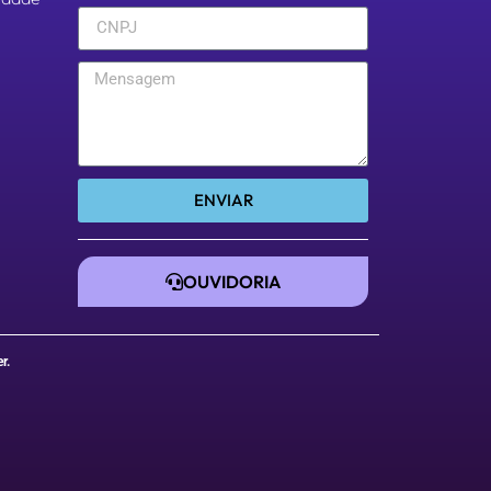
ENVIAR
OUVIDORIA
er
.