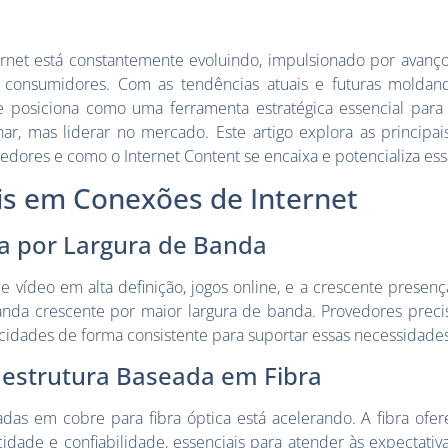
rnet está constantemente evoluindo, impulsionado por avanço
onsumidores. Com as tendências atuais e futuras moldando
se posiciona como uma ferramenta estratégica essencial par
, mas liderar no mercado. Este artigo explora as principai
edores e como o Internet Content se encaixa e potencializa ess
is em Conexões de Internet
 por Largura de Banda
ídeo em alta definição, jogos online, e a crescente presença
anda crescente por maior largura de banda. Provedores prec
cidades de forma consistente para suportar essas necessidades
aestrutura Baseada em Fibra
das em cobre para fibra óptica está acelerando. A fibra ofe
idade e confiabilidade, essenciais para atender às expectati