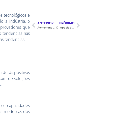
s tecnológicos e
 a indústria, o
ANTERIOR
PRÓXIMO
a provedores que
Aumentando a Confiabilidade da Rede com Internet Content
O Impacto do Internet Content na Experiência do Cliente Final
s tendências nas
as tendências.
 de dispositivos
isam de soluções
.
rece capacidades
vas modernas dos