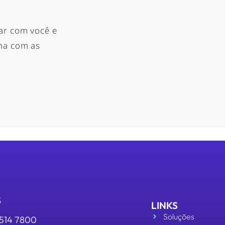
ar com você e
nha com as
S
LINKS
Soluções
3514 7800