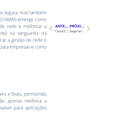
 e segura, mas também
a (SD-WAN) emerge como
 de rede e melhorar a
ANTERIOR
PRÓXIMO
Cloud Computing: Revolucionando o Armazenamento e Processamento de Dados com a Century
Segurança Cibernética: Soluções Inovadoras da Century para Proteger Seus Dados
 está na vanguarda da
ar a gestão de rede e
AN para empresas e como
rs e filiais, permitindo
não apenas melhora a
sível para aplicações