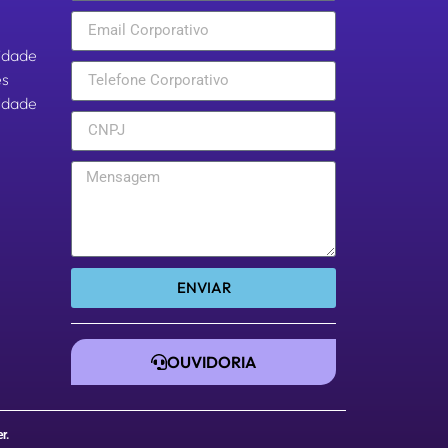
cidade
es
aldade
ENVIAR
OUVIDORIA
er
.