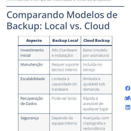
Comparando Modelos de
Backup: Local vs. Cloud
Aspecto
Backup Local
Cloud Backup
Investimento
Alto (hardware
Baixo (modelo
Inicial
e instalação)
por assinatura)
Manutenção
Requer suporte
Incluída no
técnico interno
serviço
Escalabilidade
Limitada à
Ilimitada e
capacidade do
ajustável sob
hardware
demanda
Co
Recuperação
Pode ser lenta
Rápida e
de Dados
acessível de
qualquer lugar
Segurança
Depende da
Avançada, com
equipe interna
criptografia e
redundância