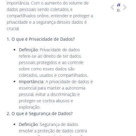
importância. Com o aumento do volume de
ANTERIOR
PRÓXIMO
dados pessoais sendo coletados e
Big Data e Analytics em Telecom: Transformando Dados em Insights
Impacto da IoT no Setor de Telecomunicações B2B: Uma Transformação do Mercado
compartilhados online, entender e proteger a
privacidade e a segurança desses dados é
crucial.
1. O que é Privacidade de Dados?
Definição
: Privacidade de dados
refere-se ao direito de ter dados
pessoais protegidos e ao controle
sobre como esses dados são
coletados, usados e compartilhados.
Importância
: A privacidade de dados é
essencial para manter a autonomia
pessoal, evitar a discriminação e
proteger-se contra abusos e
exploração.
2. O que é Segurança de Dados?
Definição
: Segurança de dados
envolve a proteção de dados contra