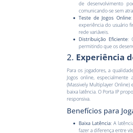
de desenvolvimento po
comunicando-se sem atra
Teste de Jogos Online
experiência do usuário f
rede variáveis.
Distribuição Eficiente
: 
permitindo que os desen
2.
Experiência d
Para os jogadores, a qualidad
Jogos online, especialment
(Massively Multiplayer Online
baixa latência. O Porta IP prop
responsiva.
Benefícios para Jo
Baixa Latência
: A latênc
fazer a diferença entre vit