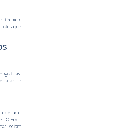
e técnico.
 antes que
os
eográficas.
recursos e
dem de uma
es. O Porta
ogos sejam