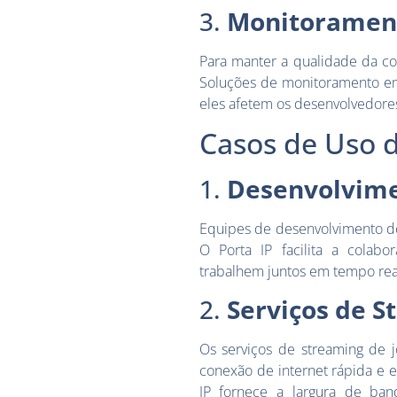
3.
Monitorament
Para manter a qualidade da co
Soluções de monitoramento em
eles afetem os desenvolvedores
Casos de Uso d
1.
Desenvolvime
Equipes de desenvolvimento de 
O Porta IP facilita a colab
trabalhem juntos em tempo rea
2.
Serviços de S
Os serviços de streaming de
conexão de internet rápida e e
IP fornece a largura de ban