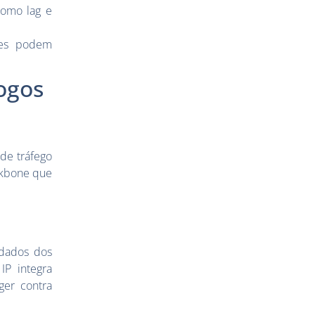
como lag e
res podem
ogos
de tráfego
ckbone que
 dados dos
IP integra
ger contra