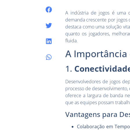
A indústria de jogos é uma
demanda crescente por jogos o
destaca como uma solução vital
quanto os jogadores, melhor
fluida.
A Importância 
1.
Conectividad
Desenvolvedores de jogos dep
processo de desenvolvimento, d
oferece a largura de banda ne
que as equipes possam trabalha
Vantagens para De
Colaboração em Tempo