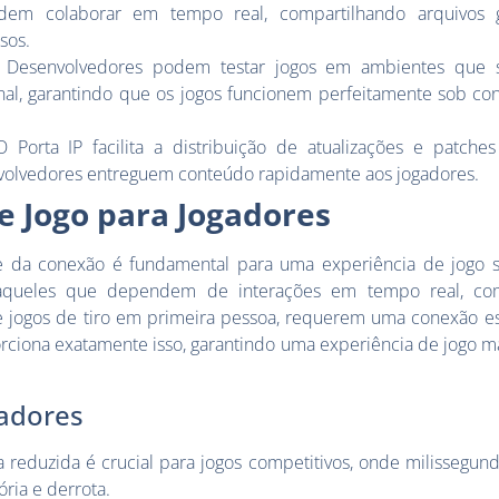
dem colaborar em tempo real, compartilhando arquivos 
sos.
: Desenvolvedores podem testar jogos em ambientes que 
inal, garantindo que os jogos funcionem perfeitamente sob co
O Porta IP facilita a distribuição de atualizações e patches
volvedores entreguem conteúdo rapidamente aos jogadores.
e Jogo para Jogadores
e da conexão é fundamental para uma experiência de jogo sat
e aqueles que dependem de interações em tempo real, 
) e jogos de tiro em primeira pessoa, requerem uma conexão es
orciona exatamente isso, garantindo uma experiência de jogo ma
gadores
ia reduzida é crucial para jogos competitivos, onde milisseg
ória e derrota.