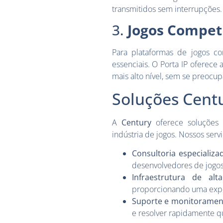
transmitidos sem interrupções.
3.
Jogos Competi
Para plataformas de jogos co
essenciais. O Porta IP oferece
mais alto nível, sem se preocu
Soluções Centu
A
Century
oferece soluções 
indústria de jogos. Nossos serv
Consultoria especializa
desenvolvedores de jogos 
Infraestrutura de alt
proporcionando uma exper
Suporte e monitoramen
e resolver rapidamente q