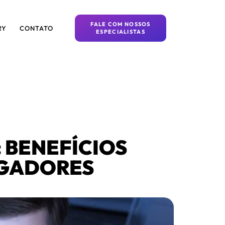
FALE COM NOSSOS
RY
CONTATO
ESPECIALISTAS
: BENEFÍCIOS
OGADORES