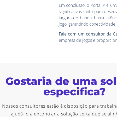
Em conclusão, o Porta IP é uma
significativos tanto para des
largura de banda, baixa latên
jogo, garantindo conectividade 
Fale com um consultor da C
empresa de jogos e proporciona
Gostaria de uma so
especifica?
Nossos consultores estão à disposição para trabalh
ajudá-lo a encontrar a solução certa que se ali