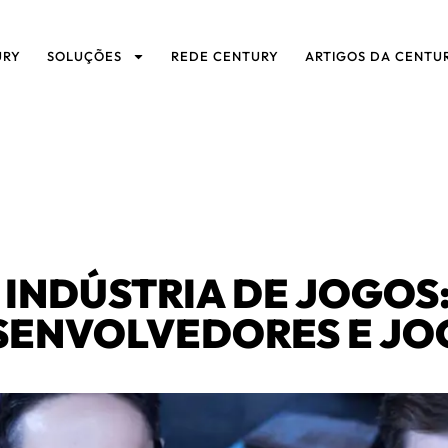
URY
SOLUÇÕES
REDE CENTURY
ARTIGOS DA CENTU
A INDÚSTRIA DE JOGOS
SENVOLVEDORES E J