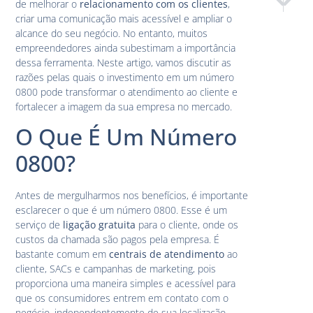
de melhorar o
relacionamento com os clientes
,
Benefícios
Como 
criar uma comunicação mais acessível e ampliar o
alcance do seu negócio. No entanto, muitos
empreendedores ainda subestimam a importância
dessa ferramenta. Neste artigo, vamos discutir as
razões pelas quais o investimento em um número
0800 pode transformar o atendimento ao cliente e
fortalecer a imagem da sua empresa no mercado.
O Que É Um Número
0800?
Antes de mergulharmos nos benefícios, é importante
esclarecer o que é um número 0800. Esse é um
serviço de
ligação gratuita
para o cliente, onde os
custos da chamada são pagos pela empresa. É
bastante comum em
centrais de atendimento
ao
cliente, SACs e campanhas de marketing, pois
proporciona uma maneira simples e acessível para
que os consumidores entrem em contato com o
negócio, independentemente de sua localização.