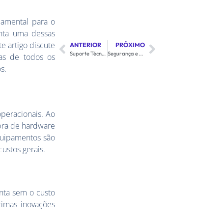
damental para o
nta uma dessas
e artigo discute
ANTERIOR
PRÓXIMO
Suporte Técnico Especializado: Atendimento N1, N2 e N3 na Century
Segurança e Monitoramento: Os Pilares do Outsourcing da Century
as de todos os
s.
operacionais. Ao
pra de hardware
equipamentos são
ustos gerais.
nta sem o custo
timas inovações