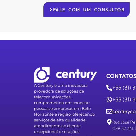
FALE COM UM CONSULTOR
CONTATO
A Century é uma inovadora
+55 (31) 
provedora de soluções de
telecomunicações,
+55 (31)
comprometida em conectar
pessoas e empresas em Belo
centuryco
Horizonte e região, oferecendo
serviços de alta qualidade,
Rua José Pe
atendimento ao cliente
CEP 32.341-
excepcional e soluções