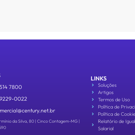
S
LINKS
Soluções
3514 7800
Artigos
 99229-0022
Termos de Uso
Política de Priva
mercial@century.net.br
Política de Cooki
Relatório de Igu
rmínio da Silva, 80 | Cinco Contagem-MG |
590
Salarial