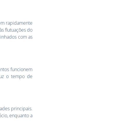
tem rapidamente
às flutuações do
linhados com as
entos funcionem
duz o tempo de
des principais.
ócio, enquanto a