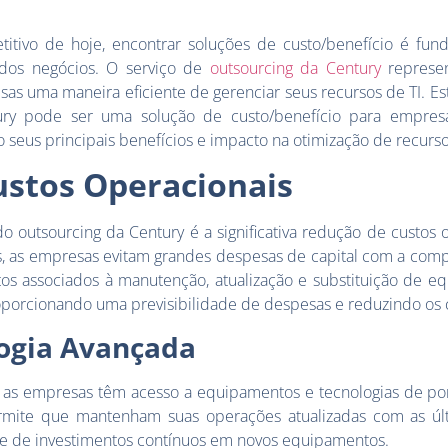
tivo de hoje, encontrar soluções de custo/benefício é fun
 dos negócios. O serviço de
outsourcing da Century
represe
as uma maneira eficiente de gerenciar seus recursos de TI. Est
ry pode ser uma solução de custo/benefício para empres
 seus principais benefícios e impacto na otimização de recurso
ustos Operacionais
o outsourcing da Century é a significativa redução de custos 
s, as empresas evitam grandes despesas de capital com a com
stos associados à manutenção, atualização e substituição de 
roporcionando uma previsibilidade de despesas e reduzindo os c
logia Avançada
 as empresas têm acesso a equipamentos e tecnologias de po
ermite que mantenham suas operações atualizadas com as úl
de de investimentos contínuos em novos equipamentos.