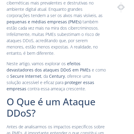
cibernéticas mais prevalentes e destrutivas no
PRÓXIM
ANTE
ambiente digital atual. Enquanto grandes
Custo-Bene
Como o
corporações tendem a ser os alvos mais visíveis, as
pequenas e médias empresas (PMEs)
também
estão cada vez mais na mira dos cibercriminosos.
Infelizmente, muitas PMEs subestimam o risco de
ataques DDoS, acreditando que, por serem
menores, estão menos expostas. A realidade, no
entanto, é bem diferente.
Neste artigo, vamos explorar os
efeitos
devastadores dos ataques DDoS em PMEs
e como
o
Secure Internet
, da
Century
, oferece uma
solução acessível e eficaz para
proteger essas
empresas
contra essa ameaça crescente.
O Que é um Ataque
DDoS?
Antes de analisarmos os impactos específicos sobre
as PMEs, é importante entender o que constitui um