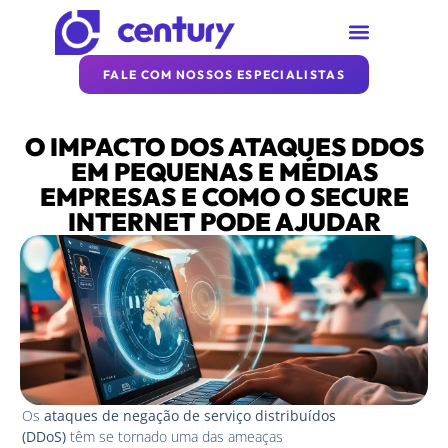
SOBRE A CENTURY
REDE CENTURY
ARTIGOS DA CENTURY
FALE COM NOSSOS ESPECIALISTAS
O IMPACTO DOS ATAQUES DDOS
EM PEQUENAS E MÉDIAS
EMPRESAS E COMO O SECURE
INTERNET PODE AJUDAR
Os
ataques de negação de serviço distribuídos
(DDoS)
têm se tornado uma das ameaças