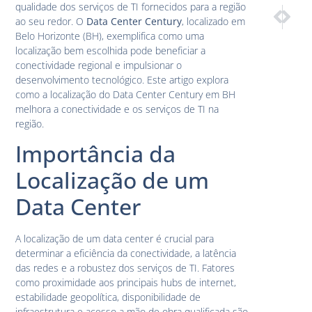
qualidade dos serviços de TI fornecidos para a região
PRÓXIM
ANTE
ao seu redor. O
Data Center Century
, localizado em
Data Cent
Vanta
Belo Horizonte (BH), exemplifica como uma
localização bem escolhida pode beneficiar a
conectividade regional e impulsionar o
desenvolvimento tecnológico. Este artigo explora
como a localização do Data Center Century em BH
melhora a conectividade e os serviços de TI na
região.
Importância da
Localização de um
Data Center
A localização de um data center é crucial para
determinar a eficiência da conectividade, a latência
das redes e a robustez dos serviços de TI. Fatores
como proximidade aos principais hubs de internet,
estabilidade geopolítica, disponibilidade de
infraestrutura e acesso a mão de obra qualificada são