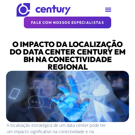
SOBRE A CENTURY
REDE CENTURY
ARTIGOS DA CENTURY
FALE COM NOSSOS ESPECIALISTAS
O IMPACTO DA LOCALIZAÇÃO
DO DATA CENTER CENTURY EM
BH NA CONECTIVIDADE
REGIONAL
A localização estratégica de um data center pode ter
um impacto significativo na conectividade e na