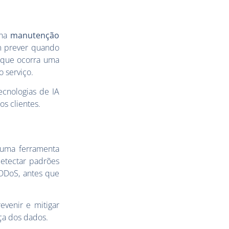
na
manutenção
m prever quando
 que ocorra uma
o serviço.
tecnologias de IA
s clientes.
 uma ferramenta
etectar padrões
 DDoS, antes que
evenir e mitigar
ça dos dados.