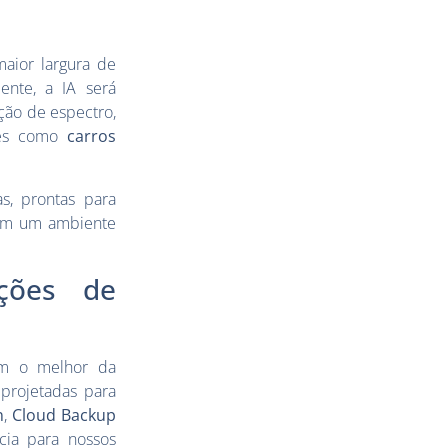
aior largura de
ente, a IA será
ção de espectro,
ções como
carros
s, prontas para
 em um ambiente
ções de
am o melhor da
 projetadas para
n
,
Cloud Backup
cia para nossos