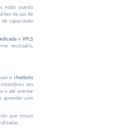
s estão usando
adrões de uso de
o de capacidade
Dedicada
e
VPLS
me necessário,
tuais e
chatbots
instantâneo aos
s e até orientar
de aprender com
indo que nossos
ializadas.