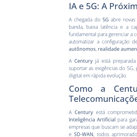
IA e 5G: A Próxi
A chegada do
5G
abre novas 
banda, baixa latência e a ca
fundamental para gerenciar a c
automatizar a configuração 
autônomos
,
realidade aumen
A
Century
já está preparada 
suportar as exigências do 5G
digital em rápida evolução.
Como a Centu
Telecomunicaçõ
A
Century
está comprometid
Inteligência Artificial
para gar
empresas que buscam se adapt
e
SD-WAN
, todos aprimorad