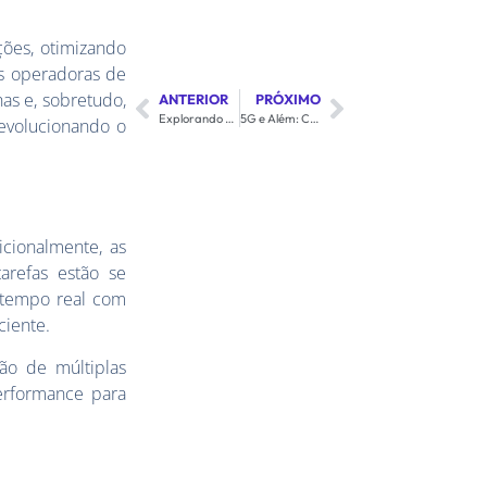
ões, otimizando
As operadoras de
as e, sobretudo,
ANTERIOR
PRÓXIMO
Explorando as Últimas Tendências em Tecnologia e Telecomunicações
5G e Além: Como a Century Telecom Está Preparando o Caminho para o Futuro
revolucionando o
cionalmente, as
arefas estão se
 tempo real com
ciente.
ação de múltiplas
performance para