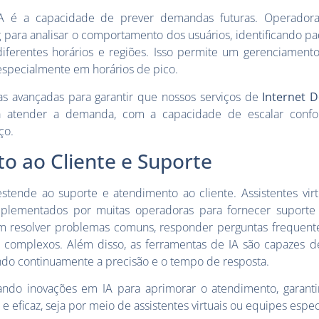
A é a capacidade de prever demandas futuras. Operadora
 para analisar o comportamento dos usuários, identificando p
iferentes horários e regiões. Isso permite um gerenciament
, especialmente em horários de pico.
as avançadas para garantir que nossos serviços de
Internet 
a atender a demanda, com a capacidade de escalar confor
ço.
o ao Cliente e Suporte
tende ao suporte e atendimento ao cliente. Assistentes vir
lementados por muitas operadoras para fornecer suporte 
m resolver problemas comuns, responder perguntas frequente
s complexos. Além disso, as ferramentas de IA são capazes 
ndo continuamente a precisão e o tempo de resposta.
do inovações em IA para aprimorar o atendimento, garant
e eficaz, seja por meio de assistentes virtuais ou equipes espec