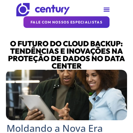
SOBRE A CENTURY
REDE CENTURY
ARTIGOS DA CENTURY
FALE COM NOSSOS ESPECIALISTAS
O FUTURO DO CLOUD BACKUP:
TENDÊNCIAS E INOVAÇÕES NA
PROTEÇÃO DE DADOS NO DATA
CENTER
Moldando a Nova Era