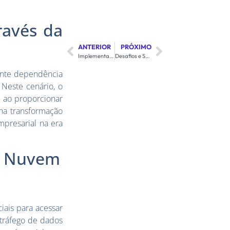
ravés da
ANTERIOR
PRÓXIMO
Implementando o Last Mile: Considerações e Melhores Práticas
Desafios e Soluções na Implementação do Last Mile em Áreas Remotas
ente dependência
Neste cenário, o
m ao proporcionar
 na transformação
mpresarial na era
 à Nuvem
iais para acessar
tráfego de dados