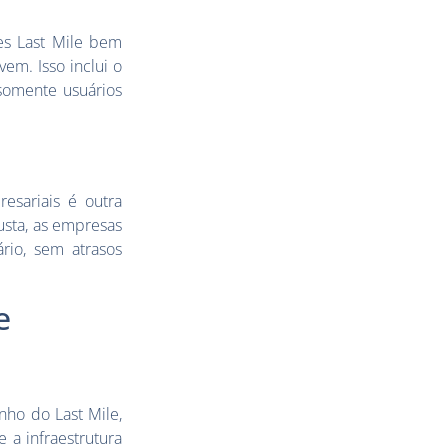
es Last Mile bem
em. Isso inclui o
 somente usuários
esariais é outra
usta, as empresas
rio, sem atrasos
e
ho do Last Mile,
 a infraestrutura