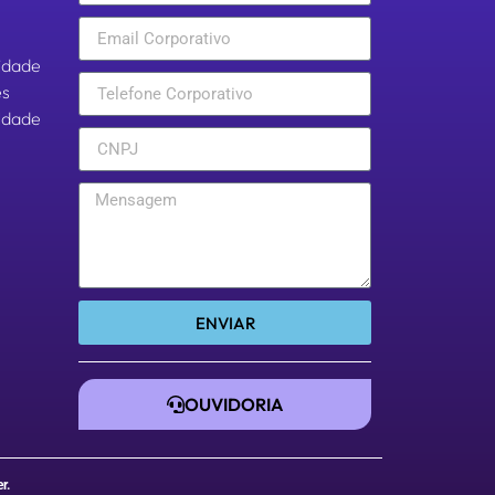
cidade
es
aldade
ENVIAR
OUVIDORIA
er
.