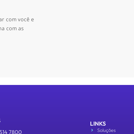
ar com você e
nha com as
S
LINKS
Soluções
3514 7800