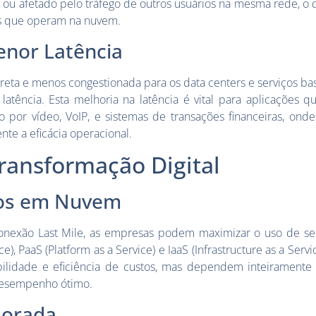
ou afetado pelo tráfego de outros usuários na mesma rede, o q
as que operam na nuvem.
enor Latência
ireta e menos congestionada para os data centers e serviços b
a latência. Esta melhoria na latência é vital para aplicaçõe
por vídeo, VoIP, e sistemas de transações financeiras, ond
te a eficácia operacional.
Transformação Digital
ços em Nuvem
onexão Last Mile, as empresas podem maximizar o uso de s
), PaaS (Platform as a Service) e IaaS (Infrastructure as a Servic
abilidade e eficiência de custos, mas dependem inteirament
desempenho ótimo.
morada