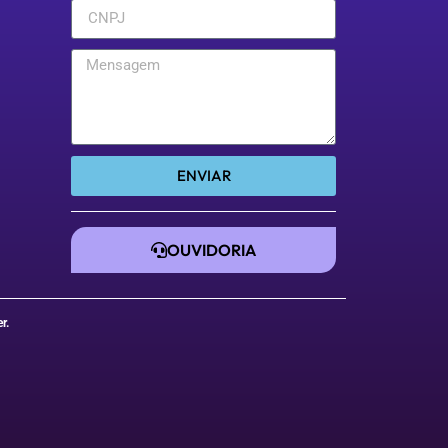
ENVIAR
OUVIDORIA
er
.