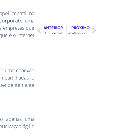
pel central na
 Corporate
, uma
de empresas que
ANTERIOR
PRÓXIMO
O Impacto da Inteligência Artificial Generativa no Suporte Técnico da Century
Benefícios do Acesso Dedicado: Por que Escolher Internet Corporate para sua Empresa
que é o Internet
ece uma conexão
mpartilhadas, o
dependentemente
não apenas uma
unicação ágil e