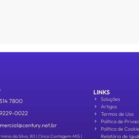
S
LINKS
Soluções
3514 7800
Artigos
 99229-0022
Termos de Uso
Política de Priva
mercial@century.net.br
Política de Cooki
Relatório de Igu
rmínio da Silva, 80 | Cinco Contagem-MG |