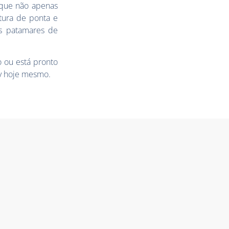
 que não apenas
tura de ponta e
os patamares de
 ou está pronto
y
hoje mesmo.