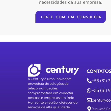
necessidades da sua empresa.
FALE COM UM CONSULTOR
CONTATO
A Century é uma inovadora
+55 (31) 
provedora de soluções de
telecomunicações,
+55 (31)
comprometida em conectar
pessoas e empresas em Belo
centuryco
Horizonte e região, oferecendo
serviços de alta qualidade,
Rua José Pe