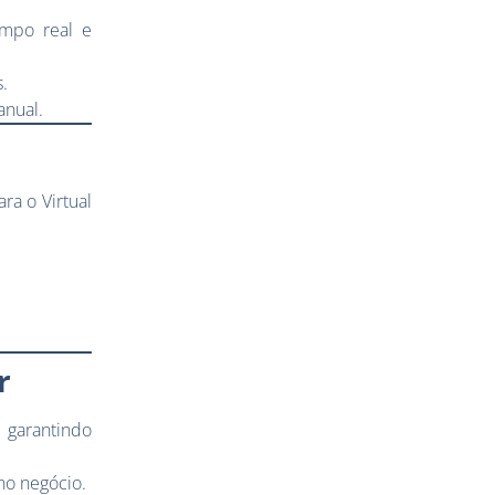
empo real e
.
anual.
ra o Virtual
r
 garantindo
no negócio.