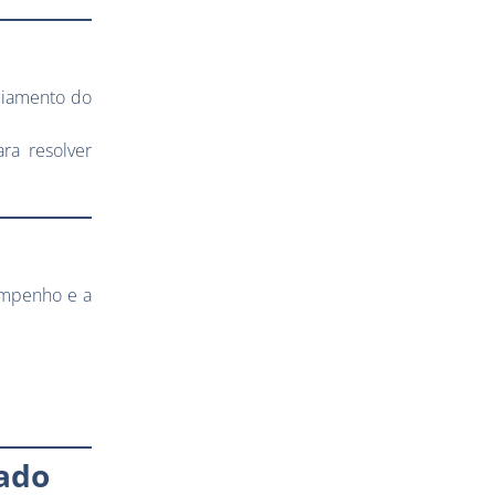
ciamento do
ra resolver
empenho e a
ado