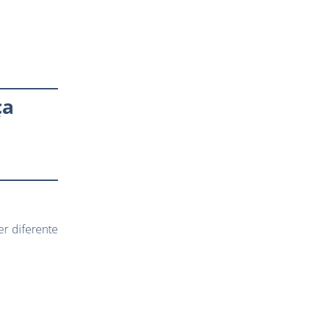
ça
er diferente