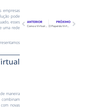
as empresas
olução pode
uado, esses
ANTERIOR
PRÓXIMO
Como o Virtual Router Suporta o Crescimento e Escalabilidade das Empresas
O Papel do Virtual Router na Transformação Digital
de uma rede
resentamos
irtual
 de maneira
te combinam
s com novas