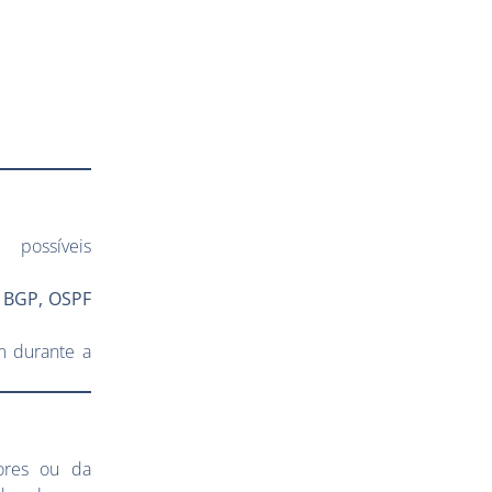
 possíveis
o
BGP, OSPF
em durante a
ores ou da