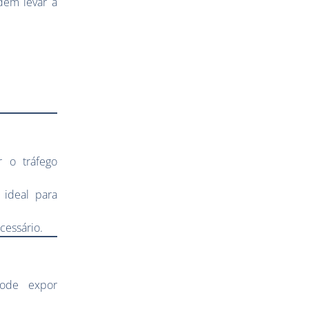
dem levar a
 o tráfego
ideal para
cessário.
pode expor