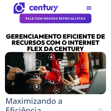
SOBRE A CENTURY
REDE CENTURY
ARTIGOS DA CENTURY
FALE COM NOSSOS ESPECIALISTAS
GERENCIAMENTO EFICIENTE DE
RECURSOS COM O INTERNET
FLEX DA CENTURY
Maximizando a
Eficiência
PRÓXIM
ANTE