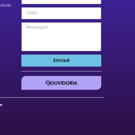
aldade
ENVIAR
OUVIDORIA
er
.