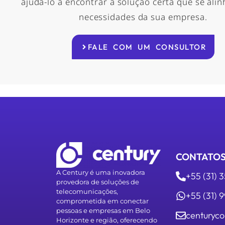
ajudá-lo a encontrar a solução certa que se ali
necessidades da sua empresa.
FALE COM UM CONSULTOR
CONTATO
A Century é uma inovadora
+55 (31) 
provedora de soluções de
telecomunicações,
+55 (31)
comprometida em conectar
pessoas e empresas em Belo
centuryco
Horizonte e região, oferecendo