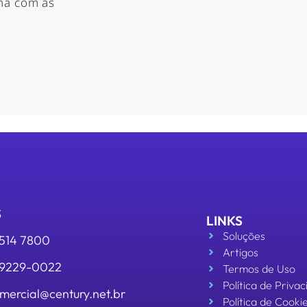
nha com as
S
LINKS
Soluções
3514 7800
Artigos
 99229-0022
Termos de Uso
Política de Priva
mercial@century.net.br
Política de Cooki