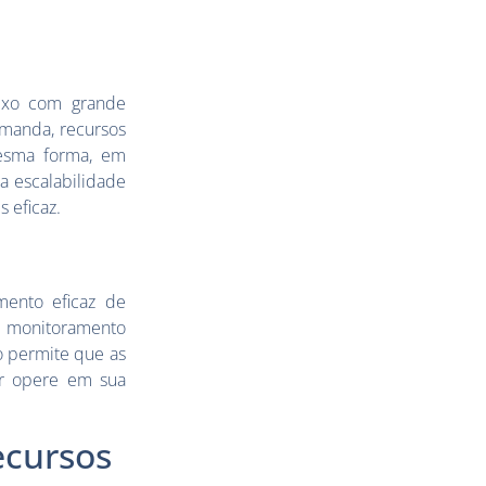
ixo com grande
emanda, recursos
mesma forma, em
a escalabilidade
 eficaz.
mento eficaz de
e monitoramento
so permite que as
er opere em sua
ecursos