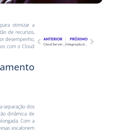
para otimizar a
tão de recursos,
lhor desempenho,
ANTERIOR
PRÓXIMO
Cloud Server e Segurança de Dados: Protegendo sua Infraestrutura de TIv
Integração do Cloud Server com Aplicações Empresariais: Melhorando a Eficiência
sos com o Cloud
ciamento
e a separação dos
ação dinâmica de
rolongada. Com a
presas escalonem