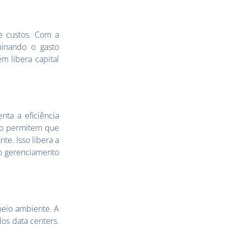
de custos. Com a
minando o gasto
m libera capital
ta a eficiência
iço permitem que
te. Isso libera a
do gerenciamento
meio ambiente. A
os data centers.