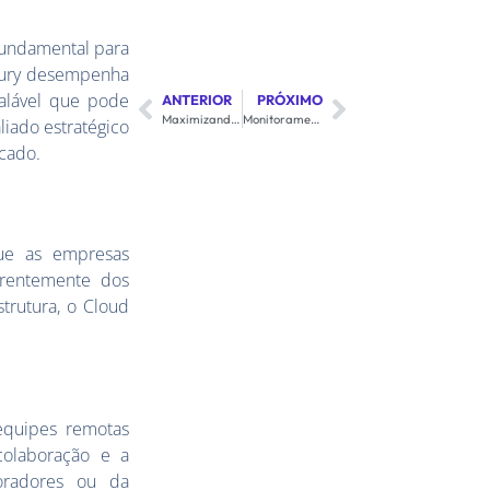
fundamental para
ntury desempenha
calável que pode
ANTERIOR
PRÓXIMO
Maximizando Recursos de TI: Integração de Cloud Server com Serviços Existentes
Monitoramento e Manutenção 24×7 do Cloud Server: Mantendo seu Negócio Sempre Ativo
liado estratégico
cado.
que as empresas
erentemente dos
strutura, o Cloud
equipes remotas
colaboração e a
boradores ou da