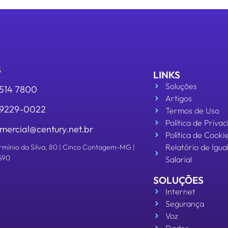
S
LINKS
Soluções
3514 7800
Artigos
 99229-0022
Termos de Uso
Política de Priva
mercial@century.net.br
Política de Cooki
Relatório de Igu
rmínio da Silva, 80 | Cinco Contagem-MG |
590
Salarial
SOLUÇÕES
Internet
Segurança
Voz