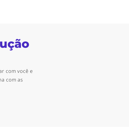
lução
ar com você e
nha com as