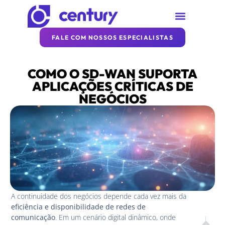
SOBRE A CENTURY
REDE CENTURY
ARTIGOS DA CENTURY
FALE COM NOSSOS ESPECIALISTAS
COMO O SD-WAN SUPORTA
APLICAÇÕES CRÍTICAS DE
NEGÓCIOS
A continuidade dos negócios depende cada vez mais da
eficiência e disponibilidade de redes de
comunicação
. Em um cenário digital dinâmico, onde
PRÓXIM
ANT