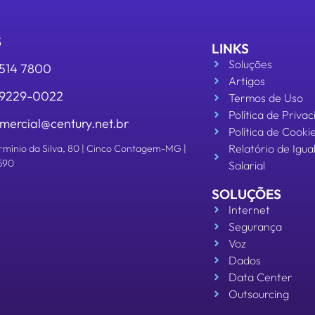
S
LINKS
Soluções
3514 7800
Artigos
 99229-0022
Termos de Uso
Política de Priva
mercial@century.net.br
Política de Cooki
Relatório de Igu
rmínio da Silva, 80 | Cinco Contagem-MG |
590
Salarial
SOLUÇÕES
Internet
Segurança
Voz
Dados
Data Center
Outsourcing