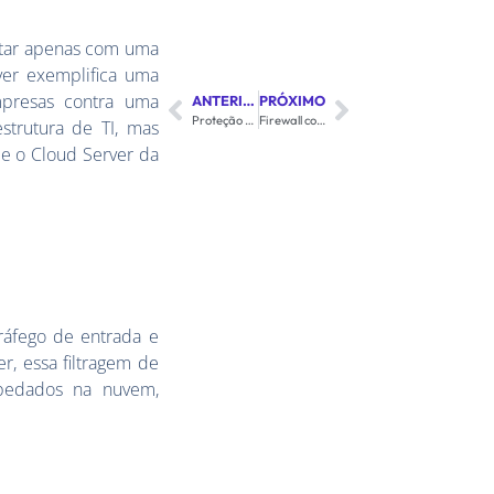
ontar apenas com uma
ver exemplifica uma
mpresas contra uma
ANTERIOR
PRÓXIMO
Proteção Completa com o Internet Firewall da Century: Entenda os Benefícios
Firewall como Serviço: Flexibilidade e Eficiência na Segurança de Rede
strutura de TI, mas
e o Cloud Server da
ráfego de entrada e
r, essa filtragem de
spedados na nuvem,