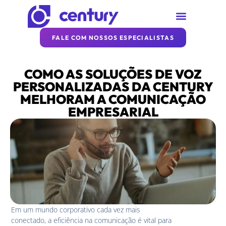
SOBRE A CENTURY
REDE CENTURY
ARTIGOS DA CENTURY
FALE COM NOSSOS ESPECIALISTAS
COMO AS SOLUÇÕES DE VOZ
PERSONALIZADAS DA CENTURY
MELHORAM A COMUNICAÇÃO
EMPRESARIAL
Em um mundo corporativo cada vez mais
conectado, a eficiência na comunicação é vital para