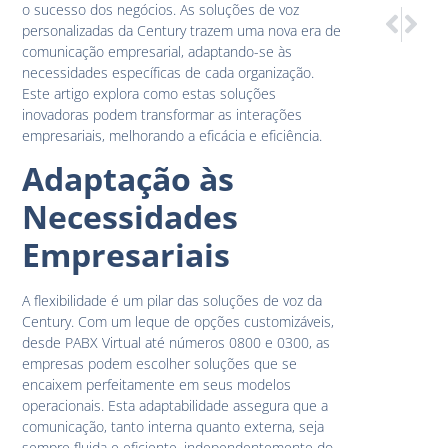
o sucesso dos negócios. As soluções de voz
PRÓXIM
ANTER
personalizadas da Century trazem uma nova era de
Alto e Bo
Voice 0
comunicação empresarial, adaptando-se às
necessidades específicas de cada organização.
Este artigo explora como estas soluções
inovadoras podem transformar as interações
empresariais, melhorando a eficácia e eficiência.
Adaptação às
Necessidades
Empresariais
A flexibilidade é um pilar das soluções de voz da
Century. Com um leque de opções customizáveis,
desde PABX Virtual até números 0800 e 0300, as
empresas podem escolher soluções que se
encaixem perfeitamente em seus modelos
operacionais. Esta adaptabilidade assegura que a
comunicação, tanto interna quanto externa, seja
sempre fluida e eficiente, independentemente do