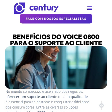
SOBRE A CENTURY
REDE CENTURY
ARTIGOS DA CENTURY
FALE COM NOSSOS ESPECIALISTAS
BENEFÍCIOS DO VOICE 0800
PARA O SUPORTE AO CLIENTE
No mundo competitivo e acelerado dos negócios,
oferecer um suporte ao cliente de alta qualidade
é essencial para se destacar e conquistar a fidelidade
PRÓXIM
ANT
dos consumidores. Entre as diversas soluções
Como o Vo
Por Q