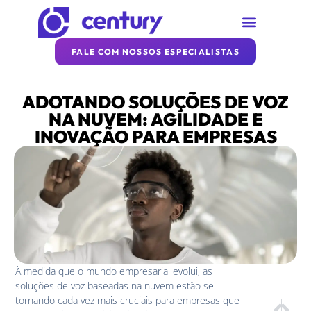
SOBRE A CENTURY
REDE CENTURY
ARTIGOS DA CENTURY
FALE COM NOSSOS ESPECIALISTAS
ADOTANDO SOLUÇÕES DE VOZ
NA NUVEM: AGILIDADE E
INOVAÇÃO PARA EMPRESAS
À medida que o mundo empresarial evolui, as
soluções de voz baseadas na nuvem estão se
tornando cada vez mais cruciais para empresas que
PRÓXIM
ANTE