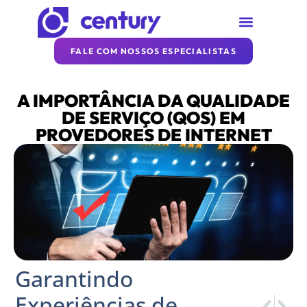
SOBRE A CENTURY
REDE CENTURY
ARTIGOS DA CENTURY
FALE COM NOSSOS ESPECIALISTAS
A IMPORTÂNCIA DA QUALIDADE
DE SERVIÇO (QOS) EM
PROVEDORES DE INTERNET
Garantindo
Experiências de
PRÓXIM
ANTER