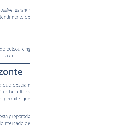
ssível garantir
 atendimento de
 do outsourcing
 caixa.
zonte
e que desejam
Com benefícios
m permite que
está preparada
 do mercado de