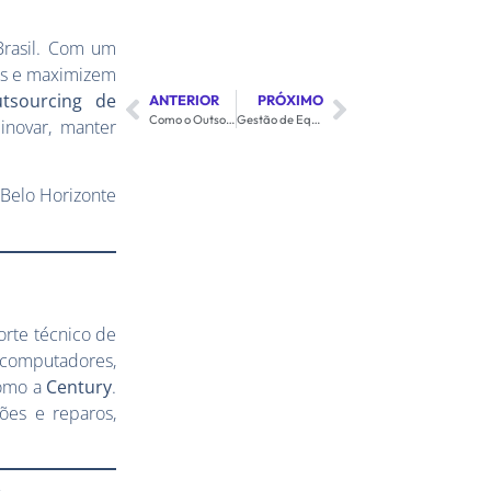
Brasil. Com um
os e maximizem
utsourcing de
ANTERIOR
PRÓXIMO
Como o Outsourcing de Equipamentos Pode Reduzir Custos Operacionais
Gestão de Equipamentos de TI: Como o Outsourcing Simplifica esse Processo
novar, manter
 Belo Horizonte
orte técnico de
 computadores,
como a
Century
.
ões e reparos,