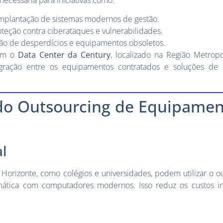
ecessária para iniciativas como:
mplantação de sistemas modernos de gestão.
teção contra ciberataques e vulnerabilidades.
o de desperdícios e equipamentos obsoletos.
com o
Data Center da Century
, localizado na Região Metrop
ntegração entre os equipamentos contratados e soluções de
do Outsourcing de Equipame
e
l
 Horizonte, como colégios e universidades, podem utilizar o o
mática com computadores modernos. Isso reduz os custos inic