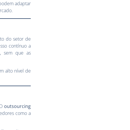
 podem adaptar
rcado.
to do setor de
sso contínuo a
o, sem que as
 alto nível de
 O
outsourcing
ecedores como a