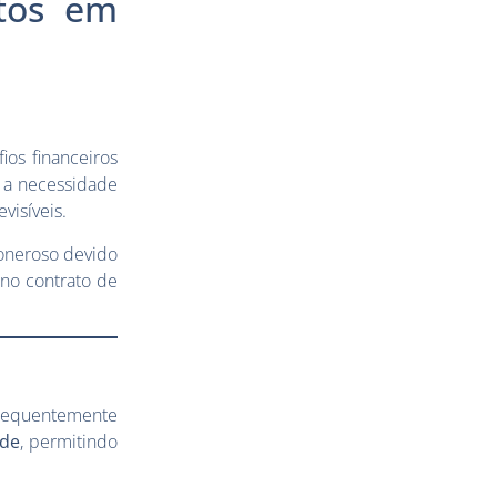
ntos em
ios financeiros
 a necessidade
visíveis.
oneroso devido
 no contrato de
frequentemente
ade
, permitindo