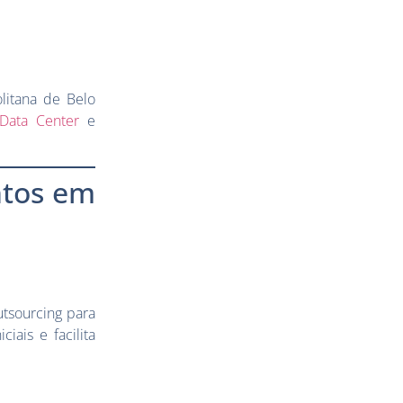
olitana de Belo
Data Center
e
ntos em
utsourcing para
iais e facilita