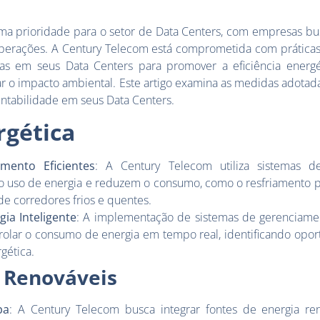
uma prioridade para o setor de Data Centers, com empresas bu
perações. A Century Telecom está comprometida com práticas 
vas em seus Data Centers para promover a eficiência energét
r o impacto ambiental. Este artigo examina as medidas adotad
ntabilidade em seus Data Centers.
rgética
mento Eficientes
: A Century Telecom utiliza sistemas d
o uso de energia e reduzem o consumo, como o resfriamento p
e corredores frios e quentes.
ia Inteligente
: A implementação de sistemas de gerenciame
rolar o consumo de energia em tempo real, identificando opor
gética.
s Renováveis
pa
: A Century Telecom busca integrar fontes de energia re