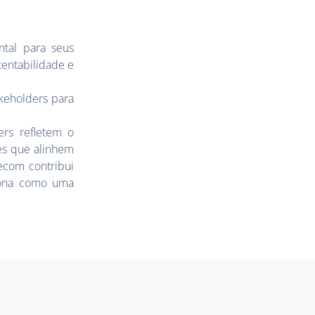
tal para seus
tentabilidade e
keholders para
ers refletem o
es que alinhem
ecom contribui
ciona como uma