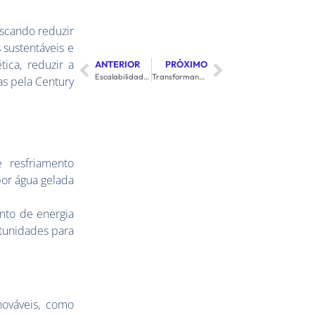
scando reduzir
sustentáveis e
ica, reduzir a
ANTERIOR
PRÓXIMO
Escalabilidade e Agilidade: Alavancando o Crescimento com o Data Center da Century
Transformando a Gestão de TI com Outsourcing: Benefícios para Empresas
as pela Century
e resfriamento
or água gelada
nto de energia
tunidades para
nováveis, como