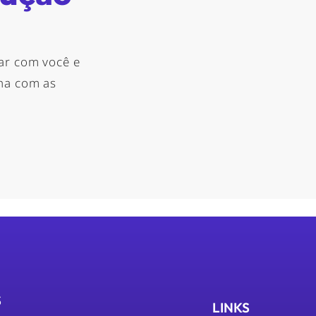
ar com você e
nha com as
S
LINKS