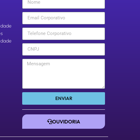
cidade
es
aldade
ENVIAR
OUVIDORIA