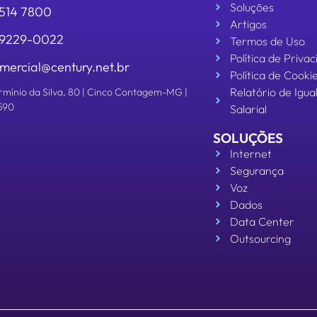
Soluções
3514 7800
Artigos
 99229-0022
Termos de Uso
Política de Priva
mercial@century.net.br
Política de Cooki
Relatório de Igu
rmínio da Silva, 80 | Cinco Contagem-MG |
590
Salarial
SOLUÇÕES
Internet
Segurança
Voz
Dados
Data Center
Outsourcing