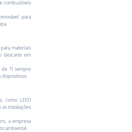
de combustíveis
renovável para
mpa.
para materiais
 o descarte em
s de TI sempre
dispositivos.
is, como LEED
 as instalações
ers, a empresa
to ambiental.