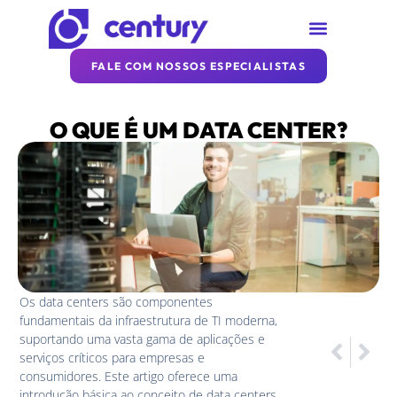
SOBRE A CENTURY
REDE CENTURY
ARTIGOS DA CENTURY
FALE COM NOSSOS ESPECIALISTAS
O QUE É UM DATA CENTER?
Os data centers são componentes
fundamentais da infraestrutura de TI moderna,
suportando uma vasta gama de aplicações e
ANTERI
PRÓXIM
serviços críticos para empresas e
Estendend
Soluções 
consumidores. Este artigo oferece uma
introdução básica ao conceito de data centers,