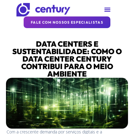
SOBRE A CENTURY
REDE CENTURY
ARTIGOS DA CENTURY
FALE COM NOSSOS ESPECIALISTAS
DATA CENTERS E
SUSTENTABILIDADE: COMO O
DATA CENTER CENTURY
CONTRIBUI PARA O MEIO
AMBIENTE
Com a crescente demanda por serviços digitais e a