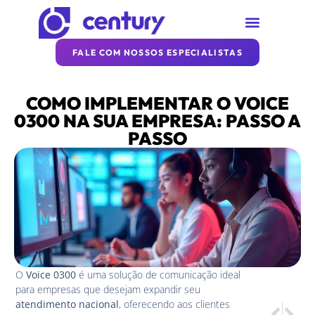
SOBRE A CENTURY
REDE CENTURY
ARTIGOS DA CENTURY
FALE COM NOSSOS ESPECIALISTAS
COMO IMPLEMENTAR O VOICE
0300 NA SUA EMPRESA: PASSO A
PASSO
O
Voice 0300
é uma solução de comunicação ideal
para empresas que desejam expandir seu
atendimento nacional
, oferecendo aos clientes
PRÓXIM
ANTER