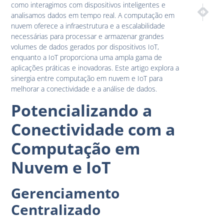
como interagimos com dispositivos inteligentes e
PRÓXIM
ANTE
analisamos dados em tempo real. A computação em
Tendência
O Imp
nuvem oferece a infraestrutura e a escalabilidade
necessárias para processar e armazenar grandes
volumes de dados gerados por dispositivos IoT,
enquanto a IoT proporciona uma ampla gama de
aplicações práticas e inovadoras. Este artigo explora a
sinergia entre computação em nuvem e IoT para
melhorar a conectividade e a análise de dados.
Potencializando a
Conectividade com a
Computação em
Nuvem e IoT
Gerenciamento
Centralizado